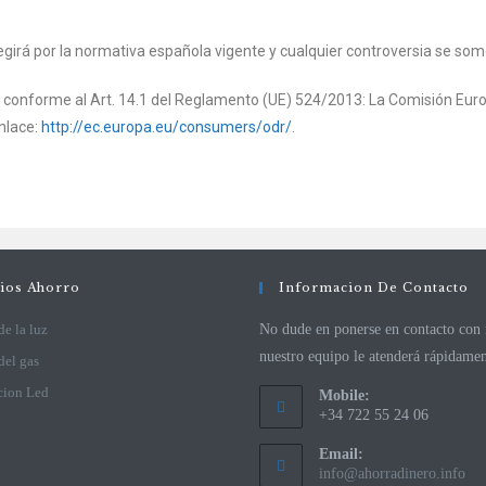
egirá por la normativa española vigente y cualquier controversia se so
 conforme al Art. 14.1 del Reglamento (UE) 524/2013: La Comisión Europe
enlace:
http://ec.europa.eu/consumers/odr/
.
cios Ahorro
Informacion De Contacto
de la luz
No dude en ponerse en contacto con 
nuestro equipo le atenderá rápidamen
del gas
cion Led
Mobile:
+34 722 55 24 06
Email:
info@ahorradinero.info