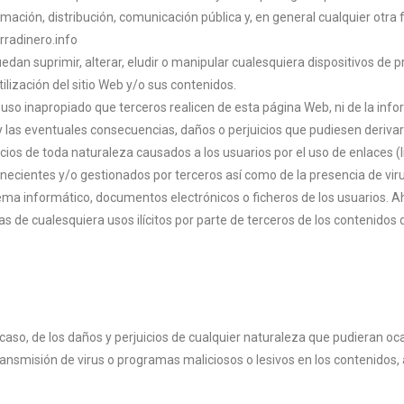
ormación, distribución, comunicación pública y, en general cualquier otra
rradinero.info
dan suprimir, alterar, eludir o manipular cualesquiera dispositivos de
ilización del sitio Web y/o sus contenidos.
 uso inapropiado que terceros realicen de esta página Web, ni de la infor
 las eventuales consecuencias, daños o perjuicios que pudiesen derivars
icios de toda naturaleza causados a los usuarios por el uso de enlaces (
enecientes y/o gestionados por terceros así como de la presencia de vir
ema informático, documentos electrónicos o ficheros de los usuarios. Aho
 de cualesquiera usos ilícitos por parte de terceros de los contenidos
aso, de los daños y perjuicios de cualquier naturaleza que pudieran ocas
a transmisión de virus o programas maliciosos o lesivos en los contenido