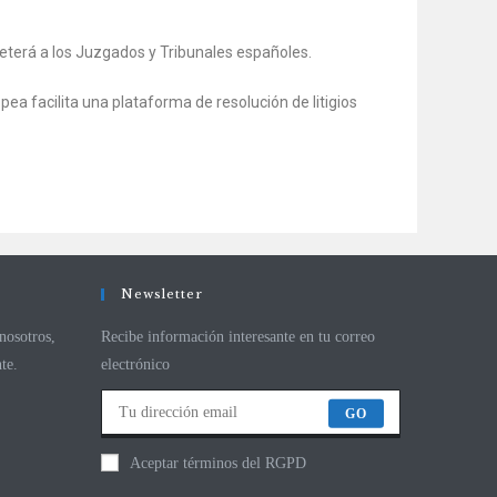
meterá a los Juzgados y Tribunales españoles.
a facilita una plataforma de resolución de litigios
Newsletter
nosotros,
Recibe información interesante en tu correo
te.
electrónico
GO
Aceptar términos del RGPD