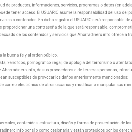
ud de productos, informaciones, servicios, programas o datos (en adelan
puede tener acceso. El USUARIO asume la responsabilidad del uso del por
icios o contenidos. En dicho registro el USUARIO será responsable de a
e proporcionar una contraseña de la que será responsable, comprometié
uado de los contenidos y servicios que Ahorradinero.info ofrece a trav
s a la buena fe y al orden público.
sta, xenófobo, pornográfico ilegal, de apología del terrorismo o atenta
 Ahorradinero.info, de sus proveedores o de terceras personas, introduci
e sean susceptibles de provocar los daños anteriormente mencionados;
s de correo electrónico de otros usuarios y modificar o manipular sus me
erciales, contenidos, estructura, diseño y forma de presentación de lo
dinero.info por sí o como cesionaria y están protegidos por los derecho