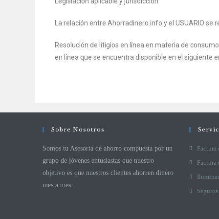
Legislación aplicable y jurisdicción
La relación entre Ahorradinero.info y el USUARIO se r
Resolución de litigios en línea en materia de consumo
en línea que se encuentra disponible en el siguiente 
Sobre Nosotros
Servi
Somos tu Asesoría de ahorro compuesta por un
Factura 
grupo de jóvenes entusiastas que nuestro
Factura 
objetivo es que nuestros clientes ahorren dinero
Ilumina
mes a mes.
Seguros